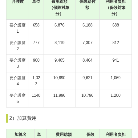
介護度
単位
費用総額
保険給付
利用者負担
（保険対象
額
（保険対象
特別養護老人ホーム 油山緑寿園
分）
分）
入所について
要介護度
658
6,876
6,188
688
1
利用料金
要介護度
777
8,119
7,307
812
よくある質問
2
要介護度
900
9,405
8,464
941
交通案内
3
油山緑寿園ショートステイ
要介護度
1,02
10,690
9,621
1,069
4
3
利用料金
要介護度
1148
11,996
10,796
1,200
5
油山緑寿園デイサービスセンター
2）加算費用
利用料金
加算名
単
費用総額
保険
利用者負担
油山緑寿園居宅介護支援事業所