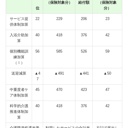
（保険対象分）
給付額
（保険対象
位
分）
ボランティア
サービス提
22
229
206
23
供体制加算
採用情報
入浴介助加
40
418
376
42
算
応募職種
個別機能訓
56
585
526
59
エントリーフォーム
練加算
（Ⅰ）
お問い合わせ
送迎減算
▲4
▲491
▲441
▲50
7
プライバシーポリシー
中重度者ケ
45
470
423
47
ア体制加算
職員ログイン専用
科学的介護
40
418
376
42
推進体制加
算
介護職員処遇改善
利用したサービスの合計単
左記で算出し