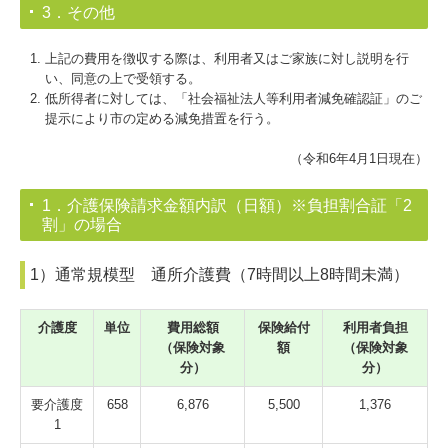
3．その他
上記の費用を徴収する際は、利用者又はご家族に対し説明を行
い、同意の上で受領する。
低所得者に対しては、「社会福祉法人等利用者減免確認証」のご
提示により市の定める減免措置を行う。
（令和6年4月1日現在）
1．介護保険請求金額内訳（日額）※負担割合証「2
割」の場合
1）通常規模型 通所介護費（7時間以上8時間未満）
介護度
単位
費用総額
保険給付
利用者負担
（保険対象
額
（保険対象
分）
分）
要介護度
658
6,876
5,500
1,376
1