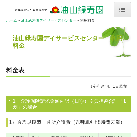
ホーム
油山緑寿園デイサービスセンター
利用料金
ホーム
法人概要
油山緑寿園デイサービスセンター
利用
料金
沿革・組織
新着情報
料金表
情報開示
（令和8年4月1日現在）
イベント
1．介護保険請求金額内訳（日額）※負担割合証「1
広報誌
割」の場合
法人内研修
1）通常規模型 通所介護費（7時間以上8時間未満）
ご家族様専用