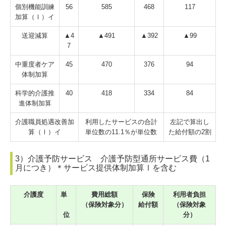
個別機能訓練
56
585
468
117
加算（Ⅰ）イ
送迎減算
▲4
▲491
▲392
▲99
7
中重度者ケア
45
470
376
94
体制加算
科学的介護推
40
418
334
84
進体制加算
介護職員処遇改善加
利用したサービスの合計
左記で算出し
算（Ⅰ）イ
単位数の11.1％が単位数
た給付額の2割
3）介護予防サービス 介護予防型通所サービス費（1
月につき）＊サービス提供体制加算Ⅰを含む
介護度
単
費用総額
保険
利用者負担
（保険対象分）
給付額
（保険対象
位
分）