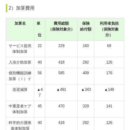
2）加算費用
加算名
単
費用総額
保険
利用者負担
（保険対象分）
給付額
（保険対象
位
分）
サービス提供
22
229
160
69
体制加算
入浴介助加算
40
418
292
126
個別機能訓練
56
585
409
176
加算（Ⅰ）イ
送迎減算
▲4
▲491
▲343
▲148
7
中重度者ケア
45
470
329
141
体制加算
科学的介護推
40
418
292
126
進体制加算