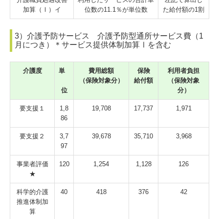
加算（Ⅰ）イ
位数の11.1％が単位数
た給付額の1割
3）介護予防サービス 介護予防型通所サービス費（1
月につき）＊サービス提供体制加算Ⅰを含む
介護度
単
費用総額
保険
利用者負担
（保険対象分）
給付額
（保険対象
位
分）
要支援１
1,8
19,708
17,737
1,971
86
要支援２
3,7
39,678
35,710
3,968
97
事業者評価
120
1,254
1,128
126
★
科学的介護
40
418
376
42
推進体制加
算