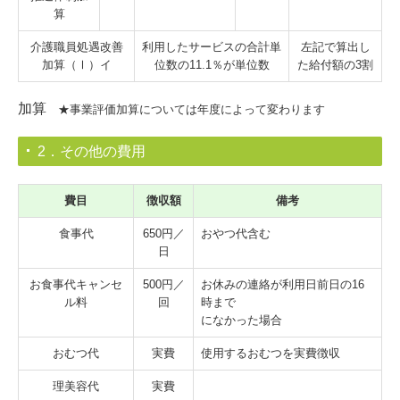
算
介護職員処遇改善
利用したサービスの合計単
左記で算出し
加算（Ⅰ）イ
位数の11.1％が単位数
た給付額の3割
加算
★事業評価加算については年度によって変わります
2．その他の費用
費目
徴収額
備考
食事代
650円／
おやつ代含む
日
お食事代キャンセ
500円／
お休みの連絡が利用日前日の16
ル料
回
時まで
になかった場合
おむつ代
実費
使用するおむつを実費徴収
理美容代
実費