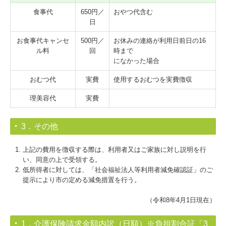
食事代
650円／
おやつ代含む
日
お食事代キャンセ
500円／
お休みの連絡が利用日前日の16
ル料
回
時まで
になかった場合
おむつ代
実費
使用するおむつを実費徴収
理美容代
実費
3．その他
上記の費用を徴収する際は、利用者又はご家族に対し説明を行
い、同意の上で受領する。
低所得者に対しては、「社会福祉法人等利用者減免確認証」のご
提示により市の定める減免措置を行う。
（令和8年4月1日現在）
1．介護保険請求金額内訳（日額）※負担割合証「3