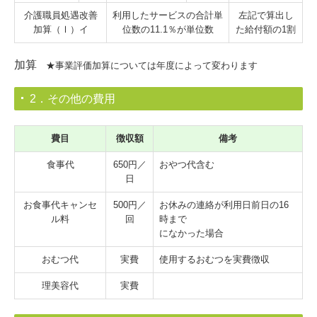
介護職員処遇改善
利用したサービスの合計単
左記で算出し
加算（Ⅰ）イ
位数の11.1％が単位数
た給付額の1割
加算
★事業評価加算については年度によって変わります
2．その他の費用
費目
徴収額
備考
食事代
650円／
おやつ代含む
日
お食事代キャンセ
500円／
お休みの連絡が利用日前日の16
ル料
回
時まで
になかった場合
おむつ代
実費
使用するおむつを実費徴収
理美容代
実費