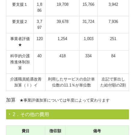
要支援１
1,8
19,708
15,766
3,942
86
要支援２
3,7
39,678
31,724
7,936
97
事業者評価
120
1,254
1,003
251
★
科学的介護
40
418
334
84
推進体制加
算
介護職員処遇改善
利用したサービスの合計単
左記で算出し
加算（Ⅰ）イ
位数の11.1％が単位数
た給付額の2割
加算
★事業評価加算については年度によって変わります
2．その他の費用
費目
徴収額
備考