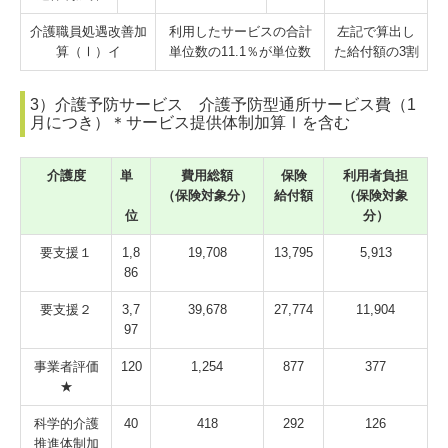
介護職員処遇改善加
利用したサービスの合計
左記で算出し
算（Ⅰ）イ
単位数の11.1％が単位数
た給付額の3割
3）介護予防サービス 介護予防型通所サービス費（1
月につき）＊サービス提供体制加算Ⅰを含む
介護度
単
費用総額
保険
利用者負担
（保険対象分）
給付額
（保険対象
位
分）
要支援１
1,8
19,708
13,795
5,913
86
要支援２
3,7
39,678
27,774
11,904
97
事業者評価
120
1,254
877
377
★
科学的介護
40
418
292
126
推進体制加